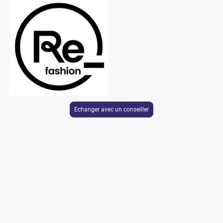
Echanger avec un conseiller
Merci d'être membre de la
1ère plateforme toutes
réparations en France