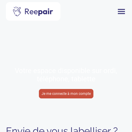
Ree
pair
Pro
Votre espace disponible sur ordi,
téléphone, tablette
Je me connecte à mon compte
Envie de vous labelliser ?