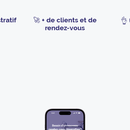
tratif
🚀
+ de clients et de
👌
rendez-vous
us aide à améliorer votre rela
Plus de clients satisfaits