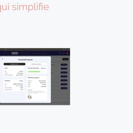
ui simplifie
apté à vos besoins opérationnels
client simplifié