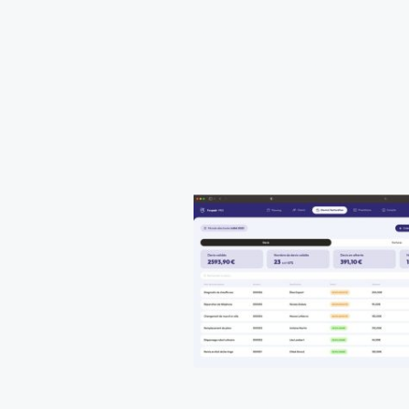
Partagez votre agenda avec vos cl
vos RDV se remplissent tout seul
Plus de RDV non honorés avec l'o
prépaiement client
Nous vous mettons aussi en relat
des entreprises à la recherche d'u
réparateur
Acompte clients, devi