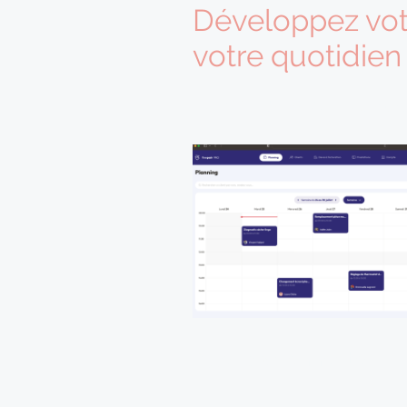
Développez votr
votre quotidien
+ de 100 artisans réparateurs ont
Agenda connecté