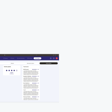
in de carnet ou de noter sur son
e
 la fiche de votre client, son
t la ou les photos de son objet à
z ainsi les règles RGPD
nt