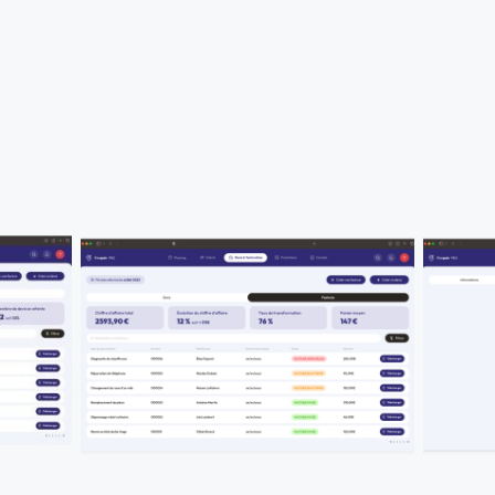
ients et
Plus beso
s
téléphon
En un clin d'oeil, voyez vos réparations en
ption
cours, à venir ou passées
Retrouvez
message e
Plusieurs modules simples vous aident à
réparer
ion avec
tenir vos délais ou anticiper en cas
n
d'affluence
Respecte
facileme
s et