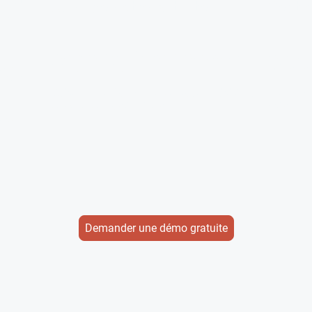
Suivi de votre activité
Gestio
lics
Plus besoin de faire vos calculs, tout se
Votre trav
très
fait automatiquement
doit se s
 forfait
Suivez la performance de votre activité et
Intercon
de celle de vos équipes
Avis
 pour
Demander une démo gratuite