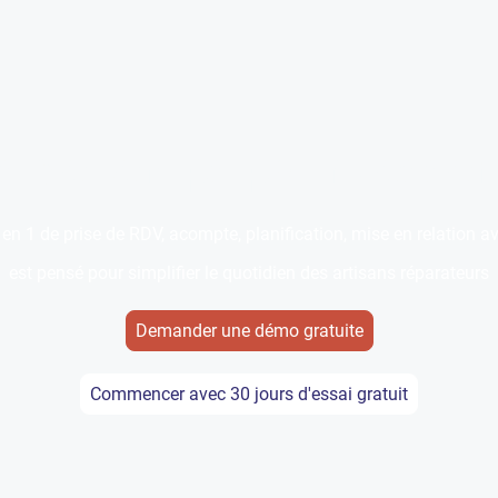
s de temps pour l'essen
t en 1 de prise de RDV, acompte, planification, mise en relation a
est pensé pour simplifier le quotidien des artisans réparateurs
Demander une démo gratuite
Commencer avec 30 jours d'essai gratuit