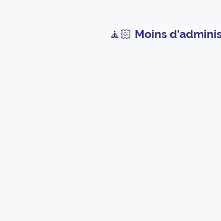
🧘🏻
Moins d'adminis
Reepair vo
Pour
VOUS